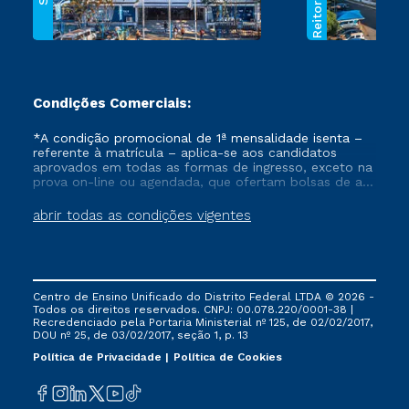
Condições Comerciais:
*A condição promocional de 1ª mensalidade isenta –
referente à matrícula – aplica-se aos candidatos
aprovados em todas as formas de ingresso, exceto na
prova on-line ou agendada, que ofertam bolsas de até
50% de desconto, ambos ingressantes no semestre
vigente, que ainda não tenham efetivado e/ou não
abrir todas as condições vigentes
tenham cancelado ou trancado sua matrícula em uma
das Instituições da Cruzeiro do Sul Educacional, no
período de um ano. Tais condições não se aplicam
aos cursos de Medicina, e também para matriculados
via FIES, Prouni e outros programas governamentais, e
Centro de Ensino Unificado do Distrito Federal LTDA © 2026 -
não se acumula com nenhuma outra campanha
Todos os direitos reservados. CNPJ: 00.078.220/0001-38 |
ofertada pela Instituição.
Recredenciado pela Portaria Ministerial nº 125, de 02/02/2017,
DOU nº 25, de 03/02/2017, seção 1, p. 13
Política de Privacidade
Política de Cookies