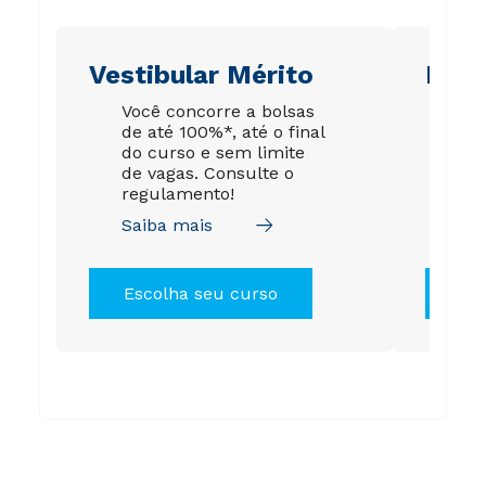
Vestibular Mérito
Ene
Você concorre a bolsas
Su
de até 100%*, até o final
gar
do curso e sem limite
est
de vagas. Consulte o
de 
regulamento!
tod
Saiba mais
Sai
Escolha seu curso
Es