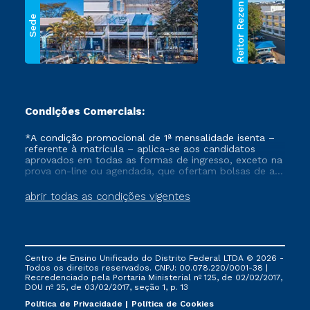
Reitor Rezende
Sede
Condições Comerciais:
*A condição promocional de 1ª mensalidade isenta –
referente à matrícula – aplica-se aos candidatos
aprovados em todas as formas de ingresso, exceto na
prova on-line ou agendada, que ofertam bolsas de até
50% de desconto, ambos ingressantes no semestre
vigente, que ainda não tenham efetivado e/ou não
abrir todas as condições vigentes
tenham cancelado ou trancado sua matrícula em uma
das Instituições da Cruzeiro do Sul Educacional, no
período de um ano. Tais condições não se aplicam
aos cursos de Medicina, e também para matriculados
via FIES, Prouni e outros programas governamentais, e
Centro de Ensino Unificado do Distrito Federal LTDA © 2026 -
não se acumula com nenhuma outra campanha
Todos os direitos reservados. CNPJ: 00.078.220/0001-38 |
ofertada pela Instituição.
Recredenciado pela Portaria Ministerial nº 125, de 02/02/2017,
DOU nº 25, de 03/02/2017, seção 1, p. 13
Política de Privacidade
Política de Cookies