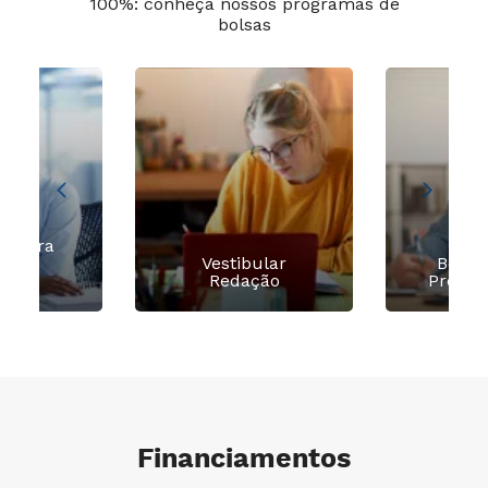
100%: conheça nossos programas de
bolsas
o para
dores
Vestibular
Bolsa 
icos
Redação
Prova 
Financiamentos