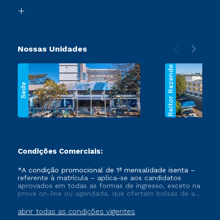
Biblioteca
Segunda Graduação
Nossas Unidades
Reitor Rezende
Sede
Condições Comerciais:
*A condição promocional de 1ª mensalidade isenta –
referente à matrícula – aplica-se aos candidatos
aprovados em todas as formas de ingresso, exceto na
prova on-line ou agendada, que ofertam bolsas de até
50% de desconto, ambos ingressantes no semestre
vigente, que ainda não tenham efetivado e/ou não
abrir todas as condições vigentes
tenham cancelado ou trancado sua matrícula em uma