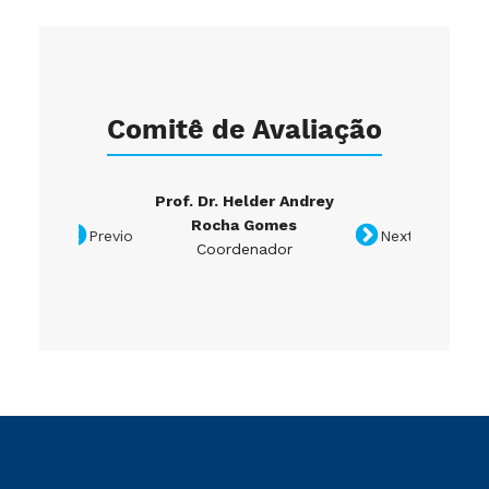
Comitê de Avaliação
Prof. Dr. Helder Andrey
Prof. Dr. 
Rocha Gomes
A
Previous
Next
Coordenador
Coorden