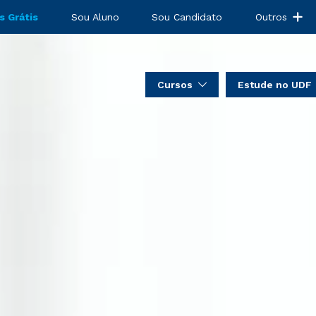
s Grátis
Sou Aluno
Sou Candidato
Outros
Cursos
Estude no UDF