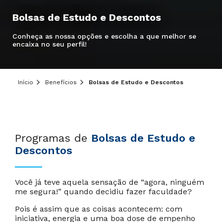
Hei, você ainda tem dúvidas?
Bolsas de Estudo e Descontos
Precisa de mais informações sobre o curso,
Conheça as nossa opções e escolha a que melhor se
processo seletivo ou formas de pagamento?
encaixa no seu perfil!
Deixe aqui o seu contato que um de nossos
consultores irá te ajudar!
Informe seus dados:
Início
Benefícios
Bolsas de Estudo e Descontos
Programas de
Bolsas de Estudo e
Descontos
Você já teve aquela sensação de “agora, ninguém
Cancelar
Próximo
me segura!” quando decidiu fazer faculdade?
Pois é assim que as coisas acontecem: com
iniciativa, energia e uma boa dose de empenho