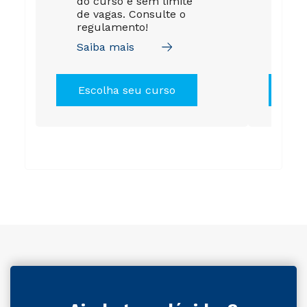
do curso e sem limite
est
de vagas. Consulte o
de 
regulamento!
tod
Saiba mais
Sai
Escolha seu curso
Es