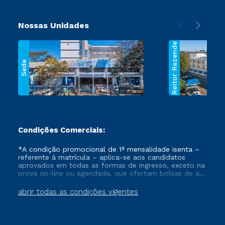
Nossas Unidades
Reitor Rezende
Sede
Condições Comerciais:
*A condição promocional de 1ª mensalidade isenta –
referente à matrícula – aplica-se aos candidatos
aprovados em todas as formas de ingresso, exceto na
prova on-line ou agendada, que ofertam bolsas de até
50% de desconto, ambos ingressantes no semestre
vigente, que ainda não tenham efetivado e/ou não
abrir todas as condições vigentes
tenham cancelado ou trancado sua matrícula em uma
das Instituições da Cruzeiro do Sul Educacional, no
período de um ano. Tais condições não se aplicam
aos cursos de Medicina, e também para matriculados