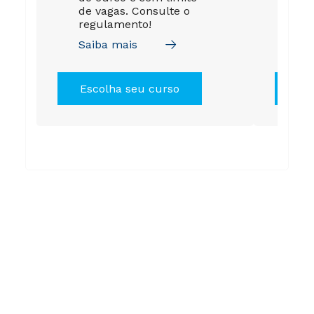
de vagas. Consulte o
de 
regulamento!
tod
Saiba mais
Sai
Escolha seu curso
Es