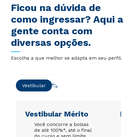
Ficou na dúvida de
como ingressar? Aqui a
gente conta com
diversas opções.
Escolha a que melhor se adapta em seu perfil.
Vestibular
Vestibular Mérito
Ene
Você concorre a bolsas
Su
de até 100%*, até o final
gar
do curso e sem limite
est