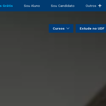
s Grátis
Sou Aluno
Sou Candidato
Outros
Cursos
Estude no UDF