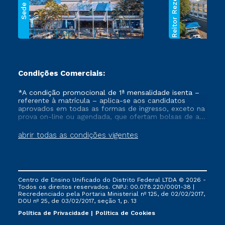
Reitor Rezende
Sede
Condições Comerciais:
*A condição promocional de 1ª mensalidade isenta –
referente à matrícula – aplica-se aos candidatos
aprovados em todas as formas de ingresso, exceto na
prova on-line ou agendada, que ofertam bolsas de até
50% de desconto, ambos ingressantes no semestre
vigente, que ainda não tenham efetivado e/ou não
abrir todas as condições vigentes
tenham cancelado ou trancado sua matrícula em uma
das Instituições da Cruzeiro do Sul Educacional, no
período de um ano. Tais condições não se aplicam
aos cursos de Medicina, e também para matriculados
via FIES, Prouni e outros programas governamentais, e
Centro de Ensino Unificado do Distrito Federal LTDA © 2026 -
não se acumula com nenhuma outra campanha
Todos os direitos reservados. CNPJ: 00.078.220/0001-38 |
ofertada pela Instituição.
Recredenciado pela Portaria Ministerial nº 125, de 02/02/2017,
DOU nº 25, de 03/02/2017, seção 1, p. 13
Política de Privacidade
Política de Cookies