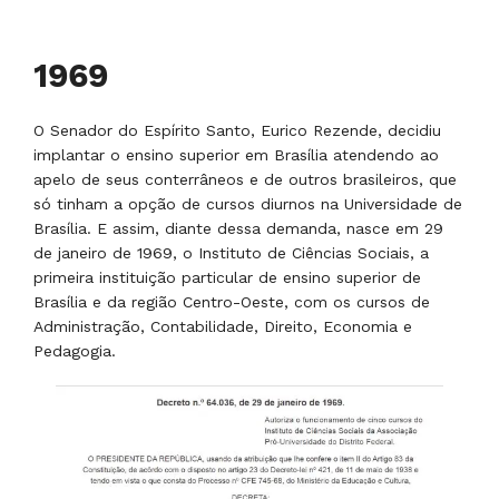
1970
Inicialmente, a Instituição estava situada na Avenida L-2
Sul – Lote 601, nas dependências da Faculdade de
Serviço Social de Brasília, ocupando seis salas cedidas
para seu funcionamento. Três eram utilizadas para
aulas; uma abrigava a Diretoria da Faculdade; outra, a
biblioteca; e a última, a Secretaria. Ciente de que
necessitava de espaço para o futuro, o Senador Eurico
Resende adquiriu três lotes na Superquadra 704 – Sul
para a construção de um campus próprio e rapidamente
iniciaram-se as obras.