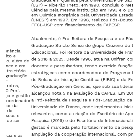
Graduada em Química pela Universidade de São Paulo
do
(USP) – Ribeirão Preto, em 1990, concluiu o Mestrado em
Ce
Ciências pela mesma instituição em 1993 e o Doutorado
In
em Química Inorgânica pela Universidade Estadual Paulista
Vi
(UNESP) em 1997. Em 1998, realizou Pós-Doutorado na
Co
FFCL-USP com financiamento da FAPESP.
re
de
rel
Atualmente, é Pró-Reitora de Pesquisa e de Pós-
Graduação Stricto Sensu do grupo Cruzeiro do Sul
Educacional. Foi Reitora da Universidade de Franca (Unifran)
de 2018 a 2025. Desde 1998, atua na Unifran como
de
m
docente e pesquisadora, tendo exercido funções
a
estratégicas como coordenadora do Programa Institucional
ão
de Bolsas de Iniciação Científica (PIBIC) e do Programa de
Pós-Graduação em Ciências, que sob sua liderança
alcançou nota 5 na avaliação da CAPES. Em 2009, assumiu
tão
a Pró-Reitoria de Pesquisa e Pós-Graduação da
dor
Universidade de Franca, onde implementou iniciativas
relevantes, como a criação do Escritório de Apoio à
Pesquisa (2016) e do Escritório de Internacionalização. Sua
gestão é marcada pelo fortalecimento da pesquisa e pela
ampliação da cooperação internacional, com projetos