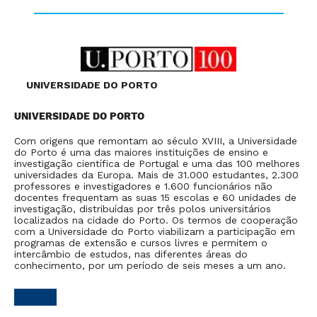
UNIVERSIDADE DO PORTO
SE
O 
UNIVERSIDADE DO PORTO
 RS
co
Pe
Com origens que remontam ao século XVIII, a Universidade
ed
do Porto é uma das maiores instituições de ensino e
de
investigação científica de Portugal e uma das 100 melhores
mas
Ce
universidades da Europa. Mais de 31.000 estudantes, 2.300
de
professores e investigadores e 1.600 funcionários não
se
docentes frequentam as suas 15 escolas e 60 unidades de
na
investigação, distribuídas por três polos universitários
ex
localizados na cidade do Porto. Os termos de cooperação
so
com a Universidade do Porto viabilizam a participação em
programas de extensão e cursos livres e permitem o
intercâmbio de estudos, nas diferentes áreas do
conhecimento, por um período de seis meses a um ano.