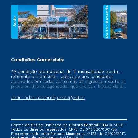
Reitor Rezende
Sede
Condições Comerciais:
*A condição promocional de 1ª mensalidade isenta –
referente à matrícula – aplica-se aos candidatos
aprovados em todas as formas de ingresso, exceto na
prova on-line ou agendada, que ofertam bolsas de até
50% de desconto, ambos ingressantes no semestre
vigente, que ainda não tenham efetivado e/ou não
abrir todas as condições vigentes
tenham cancelado ou trancado sua matrícula em uma
das Instituições da Cruzeiro do Sul Educacional, no
período de um ano. Tais condições não se aplicam
aos cursos de Medicina, e também para matriculados
via FIES, Prouni e outros programas governamentais, e
Centro de Ensino Unificado do Distrito Federal LTDA © 2026 -
não se acumula com nenhuma outra campanha
Todos os direitos reservados. CNPJ: 00.078.220/0001-38 |
ofertada pela Instituição.
Recredenciado pela Portaria Ministerial nº 125, de 02/02/2017,