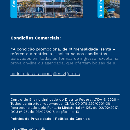
Reitor Rezende
Sede
Condições Comerciais:
*A condição promocional de 1ª mensalidade isenta –
referente à matrícula – aplica-se aos candidatos
aprovados em todas as formas de ingresso, exceto na
prova on-line ou agendada, que ofertam bolsas de até
50% de desconto, ambos ingressantes no semestre
vigente, que ainda não tenham efetivado e/ou não
abrir todas as condições vigentes
tenham cancelado ou trancado sua matrícula em uma
das Instituições da Cruzeiro do Sul Educacional, no
período de um ano. Tais condições não se aplicam
aos cursos de Medicina, e também para matriculados
via FIES, Prouni e outros programas governamentais, e
Centro de Ensino Unificado do Distrito Federal LTDA © 2026 -
não se acumula com nenhuma outra campanha
Todos os direitos reservados. CNPJ: 00.078.220/0001-38 |
ofertada pela Instituição.
Recredenciado pela Portaria Ministerial nº 125, de 02/02/2017,
DOU nº 25, de 03/02/2017, seção 1, p. 13
Política de Privacidade
Política de Cookies