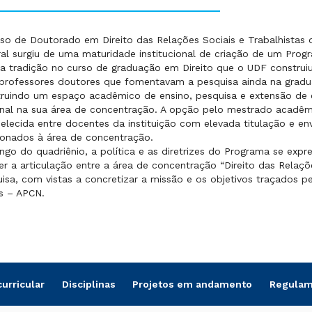
so de Doutorado em Direito das Relações Sociais e Trabalhistas d
al surgiu de uma maturidade institucional de criação de um Progr
 a tradição no curso de graduação em Direito que o UDF construi
rofessores doutores que fomentavam a pesquisa ainda na gradua
ruindo um espaço acadêmico de ensino, pesquisa e extensão de 
nal na sua área de concentração. A opção pelo mestrado acadêm
elecida entre docentes da instituição com elevada titulação e e
ionados à área de concentração.
ngo do quadriênio, a política e as diretrizes do Programa se exp
r a articulação entre a área de concentração “Direito das Relaçõe
isa, com vistas a concretizar a missão e os objetivos traçados p
s – APCN.
curricular
Disciplinas
Projetos em andamento
Regulam