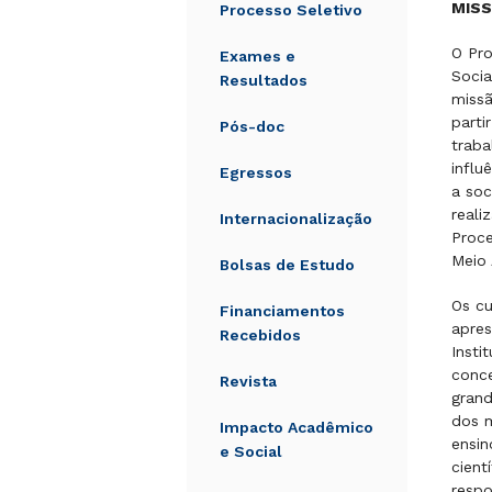
MIS
Processo Seletivo
O Pr
Exames e
Socia
Resultados
missã
parti
Pós-doc
traba
influ
Egressos
a soc
reali
Internacionalização
Proce
Meio 
Bolsas de Estudo
Os cu
Financiamentos
apres
Recebidos
Insti
conce
Revista
grand
dos m
Impacto Acadêmico
ensin
e Social
cient
respo