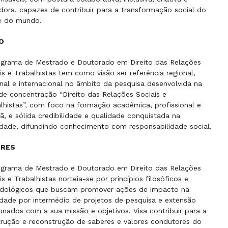
dora, capazes de contribuir para a transformação social do
 e do mundo.
O
ograma de Mestrado e Doutorado em Direito das Relações
is e Trabalhistas tem como visão ser referência regional,
nal e internacional no âmbito da pesquisa desenvolvida na
de concentração “Direito das Relações Sociais e
lhistas”, com foco na formação acadêmica, profissional e
ã, e sólida credibilidade e qualidade conquistada na
dade, difundindo conhecimento com responsabilidade social.
ORES
ograma de Mestrado e Doutorado em Direito das Relações
is e Trabalhistas norteia-se por princípios filosóficos e
dológicos que buscam promover ações de impacto na
dade por intermédio de projetos de pesquisa e extensão
nados com a sua missão e objetivos. Visa contribuir para a
rução e reconstrução de saberes e valores condutores do