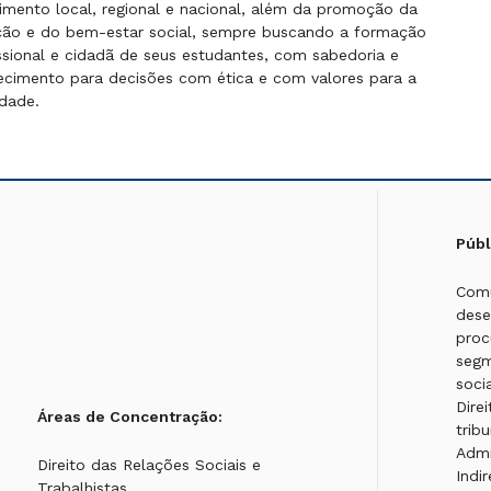
imento local, regional e nacional, além da promoção da
ção e do bem-estar social, sempre buscando a formação
ssional e cidadã de seus estudantes, com sabedoria e
cimento para decisões com ética e com valores para a
dade.
Públ
Comu
dese
proc
segm
soci
Dire
Áreas de Concentração:
trib
Admi
Direito das Relações Sociais e
Indi
Trabalhistas