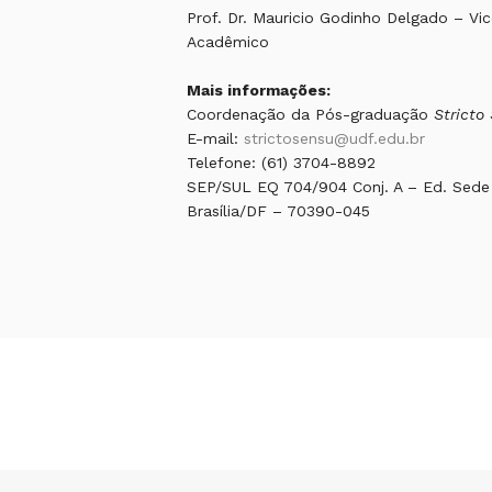
Prof. Dr. Mauricio Godinho Delgado – V
Acadêmico
Mais informações:
Coordenação da Pós-graduação
Stricto
E-mail:
strictosensu@udf.edu.br
Telefone: (61) 3704-8892
SEP/SUL EQ 704/904 Conj. A – Ed. Sede 
Brasília/DF – 70390-045