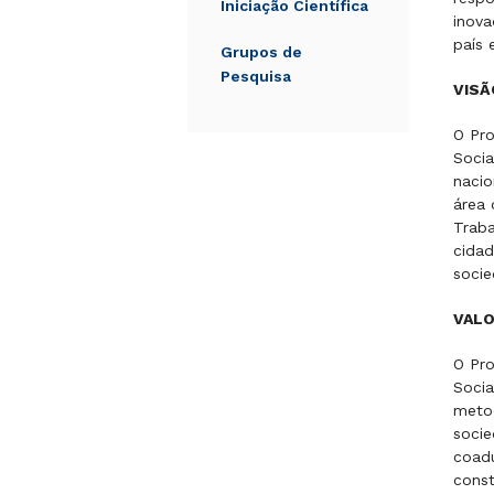
Iniciação Científica
inova
país
Grupos de
Pesquisa
VISÃ
O Pr
Socia
nacio
área 
Traba
cidad
socie
VAL
O Pr
Socia
meto
socie
coadu
const