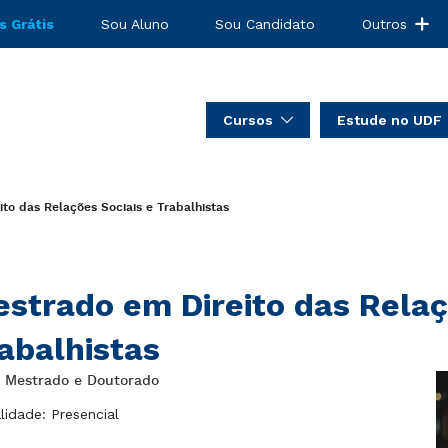
s Grátis
Sou Aluno
Sou Candidato
Outros
Cursos
Estude no UDF
to das Relações Sociais e Trabalhistas
strado em Direito das Relaç
abalhistas
: Mestrado e Doutorado
idade: Presencial