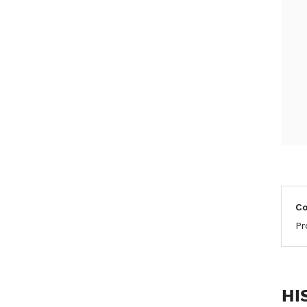
C
Pr
HI