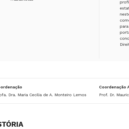
prof
esta
nest
como
para
port
conc
Direi
oordenação
Coordenação 
ofa. Dra. Maria Cecilia de A. Monteiro Lemos
Prof. Dr. Maur
STÓRIA