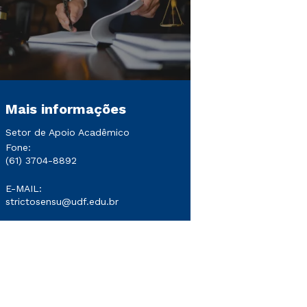
Mais informações
Setor de Apoio Acadêmico
Fone:
(61) 3704-8892
E-MAIL:
strictosensu@udf.edu.br