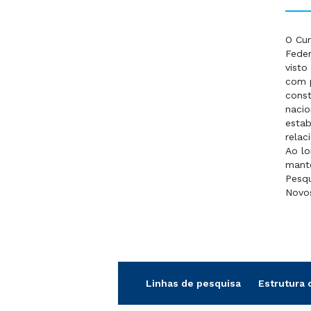
O Cur
Feder
visto
com p
const
nacio
estab
relac
Ao lo
mante
Pesqu
Novo
Linhas de pesquisa
Estrutura 