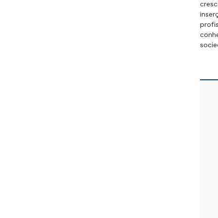
cresc
inser
profi
conhe
socie