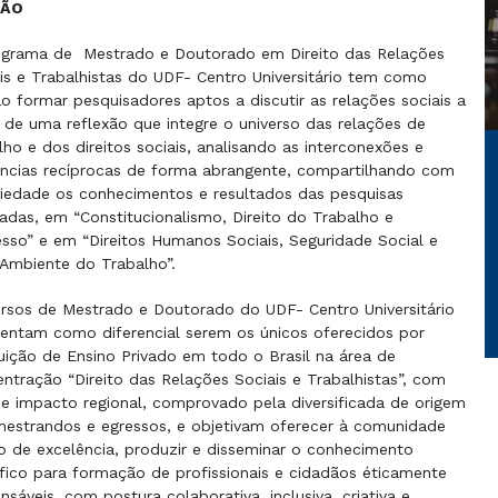
SÃO
ograma de Mestrado e Doutorado em Direito das Relações
is e Trabalhistas do UDF- Centro Universitário tem como
o formar pesquisadores aptos a discutir as relações sociais a
r de uma reflexão que integre o universo das relações de
lho e dos direitos sociais, analisando as interconexões e
ências recíprocas de forma abrangente, compartilhando com
iedade os conhecimentos e resultados das pesquisas
zadas, em “Constitucionalismo, Direito do Trabalho e
sso” e em “Direitos Humanos Sociais, Seguridade Social e
Ambiente do Trabalho”.
rsos de Mestrado e Doutorado do UDF- Centro Universitário
entam como diferencial serem os únicos oferecidos por
tuição de Ensino Privado em todo o Brasil na área de
ntração “Direito das Relações Sociais e Trabalhistas”, com
e impacto regional, comprovado pela diversificada de origem
estrandos e egressos, e objetivam oferecer à comunidade
o de excelência, produzir e disseminar o conhecimento
ífico para formação de profissionais e cidadãos éticamente
nsáveis, com postura colaborativa, inclusiva, criativa e