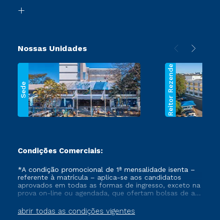
Biblioteca
Segunda Graduação
Nossas Unidades
Reitor Rezende
Sede
Condições Comerciais:
*A condição promocional de 1ª mensalidade isenta –
referente à matrícula – aplica-se aos candidatos
aprovados em todas as formas de ingresso, exceto na
prova on-line ou agendada, que ofertam bolsas de até
50% de desconto, ambos ingressantes no semestre
vigente, que ainda não tenham efetivado e/ou não
abrir todas as condições vigentes
tenham cancelado ou trancado sua matrícula em uma