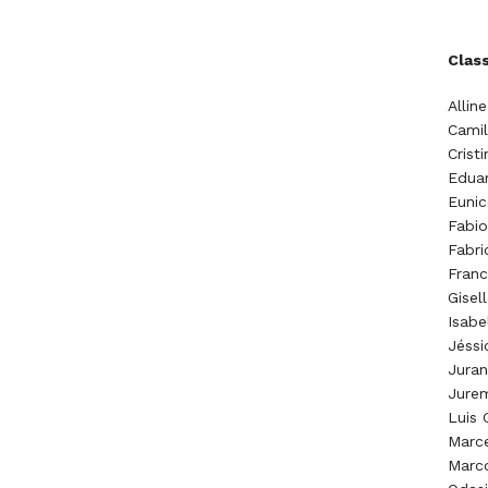
Class
Allin
Camil
Crist
Eduar
Eunic
Fabio
Fabri
Franc
Gisel
Isabe
Jéssi
Juran
Jurem
Luis 
Marce
Marc