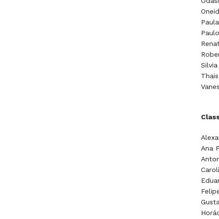
Odasi
Oneid
Paula
Paul
Renat
Rober
Silvi
Thais
Vanes
Class
Alexa
Ana P
Anto
Carol
Eduar
Felip
Gusta
Horác