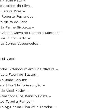
r Piacini Neto –
e Soterio da Silva –
 Pereira Pires –
o Roberto Fernandes –
o Vieira de Faria –
ta Ferme Sivolella –
a Cristina Carvalho Sampaio Santana –
 de Cunto Sarto –
sa Correa Vasconcelos –
 of 2018
ndre Bittencourt Amui de Oliveira –
aula Fleuri de Bastos –
nio João Capuzzi –
ina Silva Silvino Assunção –
do Vidal Xavier –
e Vasconcellos Benicio Costa –
vo Teixeira Ramos –
io Aguilar da Silva Ávila Ferreira –