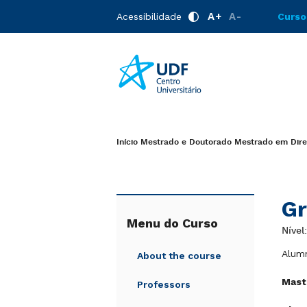
A+
A-
Acessibilidade
Curso
Início
Mestrado e Doutorado
Mestrado em Direi
Gr
Menu do Curso
Nível
Alum
About the course
Maste
Professors