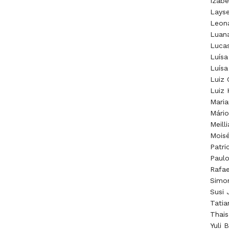
Izabe
Layse
Leon
Luana
Lucas
Luísa
Luísa
Luiz 
Luiz 
Maria
Mário
Meill
Moisé
Patri
Paulo
Rafae
Simo
Susi 
Tatia
Thais
Yuli 