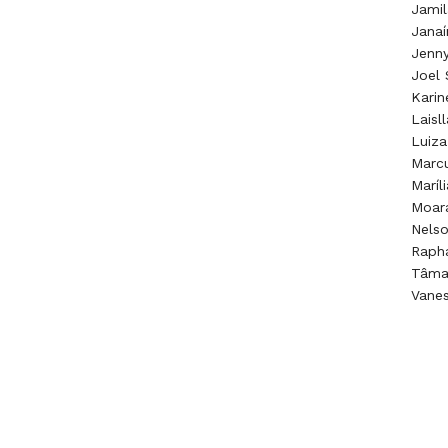
Jamil
Janaí
Jenny
Joel
Kari
Laisl
Luiza
Marc
Maríl
Moara
Nelso
Rapha
Tâma
Vane