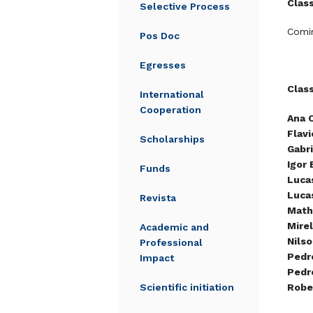
Clas
Selective Process
Comi
Pos Doc
Egresses
Clas
International
Cooperation
Ana C
Flavi
Scholarships
Gabr
Igor
Funds
Luca
Luca
Revista
Math
Mire
Academic and
Nils
Professional
Pedr
Impact
Pedr
Scientific initiation
Robe