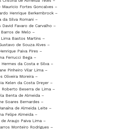
l Cristina de Almeida Teles –
 Mauricio Fortes Goncalves –
ardo Henrique Berkembrock –
 da Silva Romani –
 David Favaro de Carvalho –
 Barros de Melo –
 Lima Bastos Martins –
Gustavo de Souza Alves –
Henrique Paiva Pires –
na Ferrucci Bega –
 Hermes da Costa e Silva –
iane Pinheiro Vilar Lima –
s Oliveira Moreira –
cia Kelen da Costa Dreyer –
 Roberto Beserra de Lima –
la Benta de Almeida –
ne Soares Bernardes –
Janaína de Almeida Leite –
na Felipe Almeida –
 de Araujo Paiva Lima –
Barros Monteiro Rodrigues –