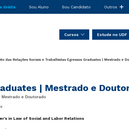
s Grátis
Sou Aluno
Sou Candidato
Outros
Cursos
Estude no UDF
to das Relações Sociais e Trabalhistas
Egressos
Graduates | Mestrado e Do
aduates | Mestrado e Doutor
: Mestrado e Doutorado
ni
r’s in Law of Social and Labor Relations