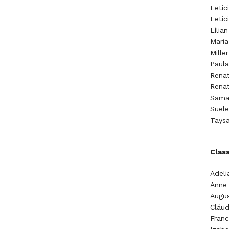
Letic
Leti
Lília
Maria
Mille
Paula
Renat
Renat
Samar
Suele
Tays
Clas
Adeli
Anne 
Augus
Cláud
Franc