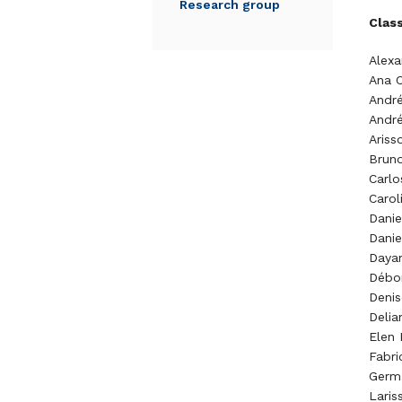
Research group
Class
Alexa
Ana C
André
André
Ariss
Bruno
Carl
Carol
Danie
Danie
Dayan
Débo
Denis
Delia
Elen 
Fabri
Germ
Laris