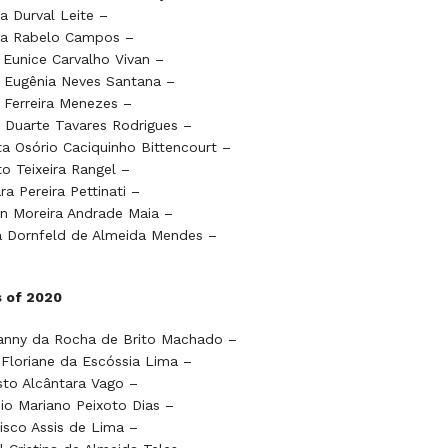
ia Durval Leite –
cia Rabelo Campos –
n Eunice Carvalho Vivan –
 Eugênia Neves Santana –
r Ferreira Menezes –
 Duarte Tavares Rodrigues –
a Osório Caciquinho Bittencourt –
o Teixeira Rangel –
a Pereira Pettinati –
n Moreira Andrade Maia –
a Dornfeld de Almeida Mendes –
s of 2020
anny da Rocha de Brito Machado –
Floriane da Escóssia Lima –
to Alcântara Vago –
io Mariano Peixoto Dias –
isco Assis de Lima –