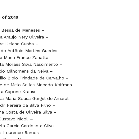
 of 2019
e Bessa de Meneses –
a Araujo Nery Oliveira –
ine Helena Cunha –
do Antônio Martins Guedes –
e Maria Franco Zanatta –
la Moraes Silva Nascimento –
cio Milhomens da Neiva –
ilio Bibio Trindade de Carvalho –
le de Melo Salles Macedo Koifman –
la Capone Krause –
ca Maria Sousa Gurgel do Amaral –
dir Pereira da Silva Filho –
a Costa de Oliveira Silva –
Gustavo Nicoli –
la Garcia Cardoso e Silva –
o Lourenco Ramos –