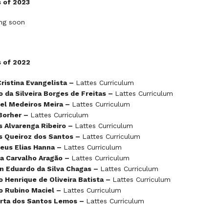
s of 2023
ng soon
s of 2022
ristina Evangelista –
Lattes Curriculum
o da Silveira Borges de Freitas –
Lattes Curriculum
iel Medeiros Meira –
Lattes Curriculum
 Borher –
Lattes Curriculum
s Alvarenga Ribeiro –
Lattes Curriculum
s Queiroz dos Santos –
Lattes Curriculum
eus Elias Hanna –
Lattes Curriculum
la Carvalho Aragão –
Lattes Curriculum
on Eduardo da Silva Chagas –
Lattes Curriculum
o Henrique de Oliveira Batista –
Lattes Curriculum
o Rubino Maciel –
Lattes Curriculum
rta dos Santos Lemos –
Lattes Curriculum