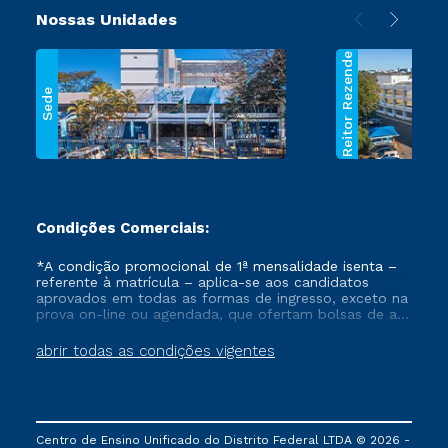
assists foreign
Nossas Unidades
students during their
academic stay at
Reitor Rezende
UDF, supports
Sede
visiting faculty,
negotiates new
partnerships and
cooperation
agreements,
manages calls for
national and
Condições Comerciais:
international mobility
*A condição promocional de 1ª mensalidade isenta –
and scholarship
referente à matrícula – aplica-se aos candidatos
programs, including
aprovados em todas as formas de ingresso, exceto na
Santander
prova on-line ou agendada, que ofertam bolsas de até
Universities
50% de desconto, ambos ingressantes no semestre
vigente, que ainda não tenham efetivado e/ou não
abrir todas as condições vigentes
scholarships. UDF
tenham cancelado ou trancado sua matrícula em uma
has established
das Instituições da Cruzeiro do Sul Educacional, no
agreements with
período de um ano. Tais condições não se aplicam
aos cursos de Medicina, e também para matriculados
institutions such as
via FIES, Prouni e outros programas governamentais, e
Newcastle College
Centro de Ensino Unificado do Distrito Federal LTDA © 2026 -
não se acumula com nenhuma outra campanha