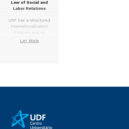
Law of Social and
Labor Relations
UDF has a structured
Internationalization
Program and an
Internationalization
Ler Mais
and Cooperation
Networks Office
(EIRC), with its own
designated space
and administrative
team. The office is
part of the Network
of
Internationalization
and Cooperation
Offices (NEIRC) of
the Cruzeiro do Sul
Educational Group,
working in close