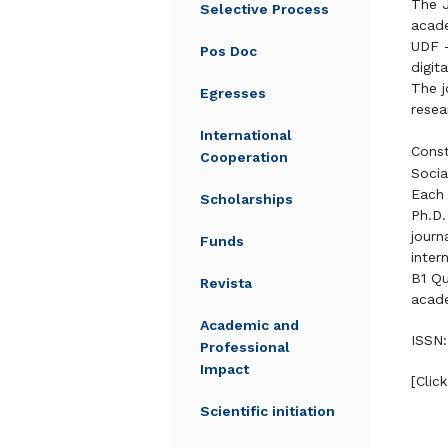
The J
Selective Process
acade
UDF –
Pos Doc
digit
The j
Egresses
resea
International
Const
Cooperation
Socia
Each 
Scholarships
Ph.D.
journ
Funds
inter
B1 Qu
Revista
acad
Academic and
ISSN
Professional
Impact
[Clic
Scientific initiation