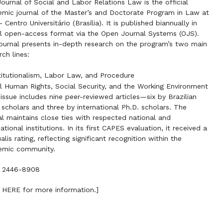
ournal of Social and Labor Relations Law is the official
mic journal of the Master’s and Doctorate Program in Law at
 Centro Universitário (Brasília). It is published biannually in
al open-access format via the Open Journal Systems (OJS).
ournal presents in-depth research on the program’s two main
rch lines:
itutionalism, Labor Law, and Procedure
l Human Rights, Social Security, and the Working Environment
issue includes nine peer-reviewed articles—six by Brazilian
 scholars and three by international Ph.D. scholars. The
al maintains close ties with respected national and
national institutions. In its first CAPES evaluation, it received a
alis rating, reflecting significant recognition within the
emic community.
: 2446-8908
k HERE for more information.]