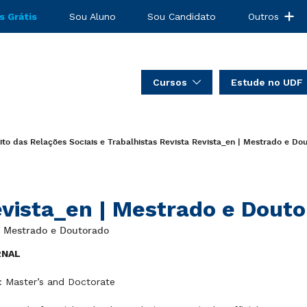
s Grátis
Sou Aluno
Sou Candidato
Outros
Cursos
Estude no UDF
to das Relações Sociais e Trabalhistas
Revista
Revista_en | Mestrado e Dou
vista_en | Mestrado e Douto
: Mestrado e Doutorado
RNAL
: Master’s and Doctorate