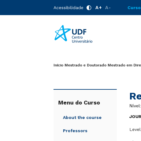
A+
A-
Acessibilidade
Curso
Início
Mestrado e Doutorado
Mestrado em Direi
Re
Menu do Curso
Nível
JOU
About the course
Level
Professors