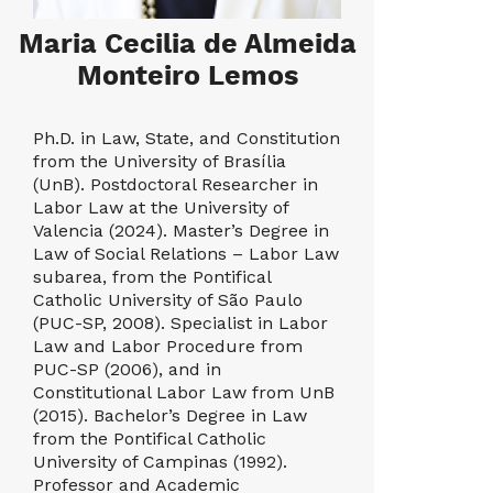
Mau
Maria Cecilia de Almeida
Monteiro Lemos
Dean of t
Ph.D. in Law, State, and Constitution
Philosoph
from the University of Brasília
Universit
(UnB). Postdoctoral Researcher in
1994), Mas
Labor Law at the University of
from UFMG
Valencia (2024). Master’s Degree in
Laws from
Law of Social Relations – Labor Law
Juiz de Fo
subarea, from the Pontifical
the Super
Catholic University of São Paulo
Brasília. 
(PUC-SP, 2008). Specialist in Labor
Centro Uni
Law and Labor Procedure from
at its Mas
PUC-SP (2006), and in
Social an
Constitutional Labor Law from UnB
Professor
(2015). Bachelor’s Degree in Law
over 34 ye
from the Pontifical Catholic
(since 200
University of Campinas (1992).
Regional 
Professor and Academic
Gerais (T