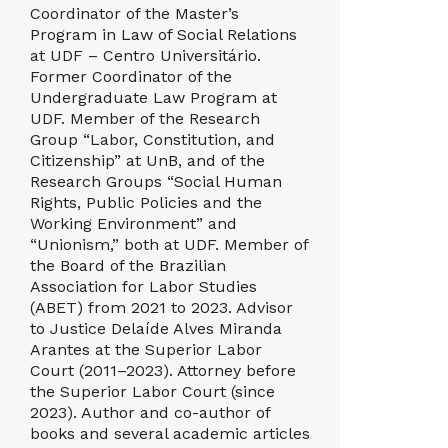
Coordinator of the Master’s
First-Ins
Program in Law of Social Relations
Gerais (19
at UDF – Centro Universitário.
professor 
Former Coordinator of the
professor
Undergraduate Law Program at
Philosop
UDF. Member of the Research
(Political
Group “Labor, Constitution, and
1978–1992
Citizenship” at UnB, and of the
Labor La
Research Groups “Social Human
(1993–200
Rights, Public Policies and the
programs;
Working Environment” and
Minas (20
“Unionism,” both at UDF. Member of
2013). Cur
the Board of the Brazilian
UDF since
Association for Labor Studies
approxima
(ABET) from 2021 to 2023. Advisor
which have
to Justice Delaíde Alves Miranda
Labor Law
Arantes at the Superior Labor
Collective
Court (2011–2023). Attorney before
Constituti
the Superior Labor Court (since
Law, 5 eds
2023). Author and co-author of
Republic 
books and several academic articles
4 eds.). C