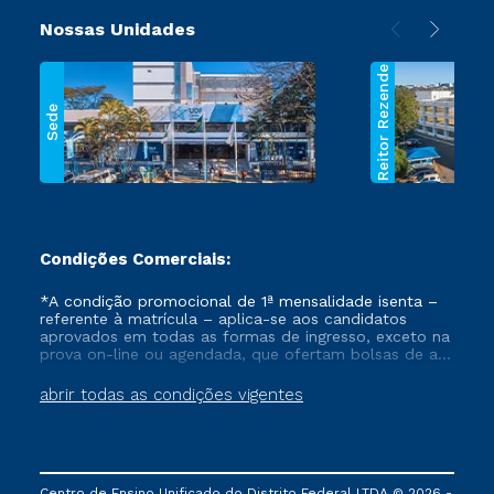
Nossas Unidades
Reitor Rezende
Sede
Condições Comerciais:
*A condição promocional de 1ª mensalidade isenta –
referente à matrícula – aplica-se aos candidatos
aprovados em todas as formas de ingresso, exceto na
prova on-line ou agendada, que ofertam bolsas de até
50% de desconto, ambos ingressantes no semestre
vigente, que ainda não tenham efetivado e/ou não
abrir todas as condições vigentes
tenham cancelado ou trancado sua matrícula em uma
das Instituições da Cruzeiro do Sul Educacional, no
período de um ano. Tais condições não se aplicam
aos cursos de Medicina, e também para matriculados
via FIES, Prouni e outros programas governamentais, e
Centro de Ensino Unificado do Distrito Federal LTDA © 2026 -