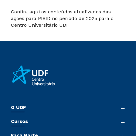
Confira aqui os conteúdos atualizados das
ações para PIBID no período de 2025 para o
Centro Universitário UDF
O UDF
Nossa História
Cursos
Sala de Imprensa
Graduação
Trabalhe Conosco
Faça Parte