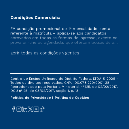
Condições Comerciais:
*A condição promocional de 1ª mensalidade isenta –
referente à matrícula – aplica-se aos candidatos
aprovados em todas as formas de ingresso, exceto na
prova on-line ou agendada, que ofertam bolsas de até
50% de desconto, ambos ingressantes no semestre
vigente, que ainda não tenham efetivado e/ou não
abrir todas as condições vigentes
tenham cancelado ou trancado sua matrícula em uma
das Instituições da Cruzeiro do Sul Educacional, no
período de um ano. Tais condições não se aplicam
aos cursos de Medicina, e também para matriculados
via FIES, Prouni e outros programas governamentais, e
Centro de Ensino Unificado do Distrito Federal LTDA © 2026 -
não se acumula com nenhuma outra campanha
Todos os direitos reservados. CNPJ: 00.078.220/0001-38 |
ofertada pela Instituição.
Recredenciado pela Portaria Ministerial nº 125, de 02/02/2017,
DOU nº 25, de 03/02/2017, seção 1, p. 13
Política de Privacidade
Política de Cookies