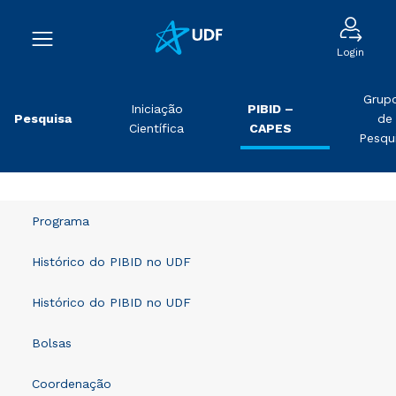
Login
Grup
Iniciação
PIBID –
Pesquisa
de
Científica
CAPES
Pesqu
Programa
Histórico do PIBID no UDF
Histórico do PIBID no UDF
Bolsas
Coordenação