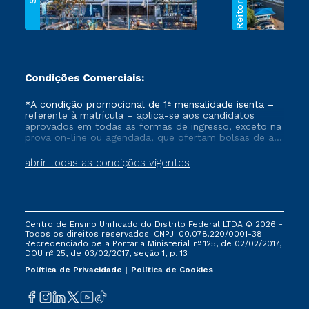
Condições Comerciais:
*A condição promocional de 1ª mensalidade isenta –
referente à matrícula – aplica-se aos candidatos
aprovados em todas as formas de ingresso, exceto na
prova on-line ou agendada, que ofertam bolsas de até
50% de desconto, ambos ingressantes no semestre
vigente, que ainda não tenham efetivado e/ou não
abrir todas as condições vigentes
tenham cancelado ou trancado sua matrícula em uma
das Instituições da Cruzeiro do Sul Educacional, no
período de um ano. Tais condições não se aplicam
aos cursos de Medicina, e também para matriculados
via FIES, Prouni e outros programas governamentais, e
Centro de Ensino Unificado do Distrito Federal LTDA © 2026 -
não se acumula com nenhuma outra campanha
Todos os direitos reservados. CNPJ: 00.078.220/0001-38 |
ofertada pela Instituição.
Recredenciado pela Portaria Ministerial nº 125, de 02/02/2017,
DOU nº 25, de 03/02/2017, seção 1, p. 13
Política de Privacidade
Política de Cookies