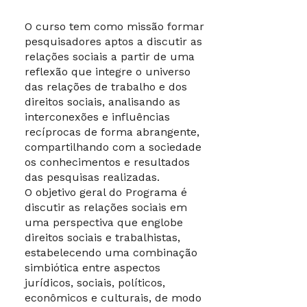
direitos sociais,
O curso tem como missão formar
analisando as
pesquisadores aptos a discutir as
interconexões e
relações sociais a partir de uma
influências
recíprocas de forma
reflexão que integre o universo
abrangente,
das relações de trabalho e dos
compartilhando com
direitos sociais, analisando as
a sociedade os
interconexões e influências
conhecimentos e
recíprocas de forma abrangente,
resultados das
compartilhando com a sociedade
pesquisas realizadas,
os conhecimentos e resultados
em
das pesquisas realizadas.
“Constitucionalismo,
O objetivo geral do Programa é
Direito do Trabalho
discutir as relações sociais em
e Processo” e em
uma perspectiva que englobe
“Direitos Humanos
direitos sociais e trabalhistas,
Sociais, Seguridade
estabelecendo uma combinação
Social e Meio
simbiótica entre aspectos
Ambiente do
jurídicos, sociais, políticos,
Trabalho”.
econômicos e culturais, de modo