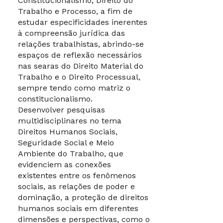
Constitucionalismo, Direito do
objetivam oferecer à
Trabalho e Processo, a fim de
comunidade ensino
estudar especificidades inerentes
de excelência,
à compreensão jurídica das
produzir e
relações trabalhistas, abrindo-se
disseminar o
conhecimento
espaços de reflexão necessários
científico para
nas searas do Direito Material do
formação de
Trabalho e o Direito Processual,
profissionais e
sempre tendo como matriz o
cidadãos éticamente
constitucionalismo.
responsáveis, com
Desenvolver pesquisas
postura
multidisciplinares no tema
colaborativa,
Direitos Humanos Sociais,
inclusiva, criativa e
Seguridade Social e Meio
inovadora, capazes
Ambiente do Trabalho, que
de contribuir para a
evidenciem as conexões
transformação social
existentes entre os fenômenos
do país e do mundo.
sociais, as relações de poder e
dominação, a proteção de direitos
VISÃO
humanos sociais em diferentes
dimensões e perspectivas, como o
O Programa de