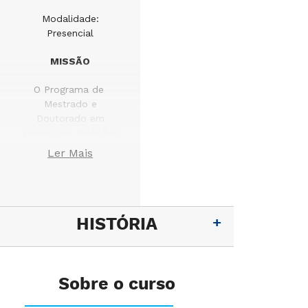
Modalidade:
Presencial
MISSÃO
O Programa de
Mestrado e
Doutorado em
Direito das Relações
Sociais e
Ler Mais
Trabalhistas do UDF-
Centro Universitário
tem como missão
formar
pesquisadores aptos
HISTÓRIA
a discutir as relações
sociais a partir de
uma reflexão que
integre o universo
Sobre o curso
das relações de
trabalho e dos