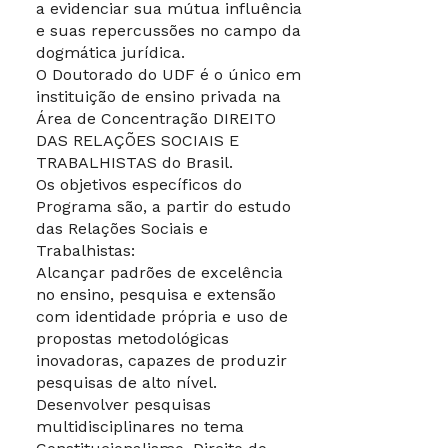
a evidenciar sua mútua influência
Os cursos de
e suas repercussões no campo da
Mestrado e
dogmática jurídica.
Doutorado do UDF-
O Doutorado do UDF é o único em
Centro Universitário
apresentam como
instituição de ensino privada na
diferencial serem os
Área de Concentração DIREITO
únicos oferecidos
DAS RELAÇÕES SOCIAIS E
por Instituição de
TRABALHISTAS do Brasil.
Ensino Privado em
Os objetivos específicos do
todo o Brasil na área
Programa são, a partir do estudo
de concentração
das Relações Sociais e
“Direito
Trabalhistas:
das Relações Sociais
Alcançar padrões de excelência
e Trabalhistas”, com
no ensino, pesquisa e extensão
grande impacto
com identidade própria e uso de
regional,
propostas metodológicas
comprovado pela
inovadoras, capazes de produzir
diversificada de
pesquisas de alto nível.
origem dos
Desenvolver pesquisas
mestrandos e
multidisciplinares no tema
egressos, e