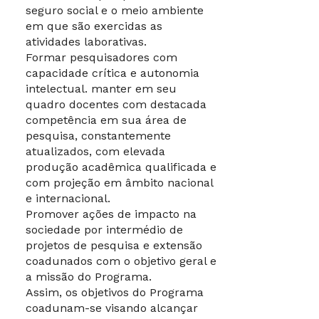
seguro social e o meio ambiente
Mestrado e
em que são exercidas as
Doutorado em
Direito das Relações
atividades laborativas.
Sociais e
Formar pesquisadores com
Trabalhistas tem
capacidade crítica e autonomia
como visão ser
intelectual. manter em seu
referência regional,
quadro docentes com destacada
nacional e
competência em sua área de
internacional no
pesquisa, constantemente
âmbito da pesquisa
atualizados, com elevada
desenvolvida na área
produção acadêmica qualificada e
de concentração
com projeção em âmbito nacional
“Direito das
e internacional.
Relações Sociais e
Promover ações de impacto na
Trabalhistas”, com
sociedade por intermédio de
foco na formação
projetos de pesquisa e extensão
acadêmica,
coadunados com o objetivo geral e
profissional e
a missão do Programa.
cidadã, e sólida
Assim, os objetivos do Programa
credibilidade e
coadunam-se visando alcançar
qualidade