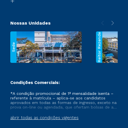
decisões com ética
e com valores para a
sociedade.
Nossas Unidades
Reitor Rezende
Sede
Condições Comerciais:
*A condição promocional de 1ª mensalidade isenta –
referente à matrícula – aplica-se aos candidatos
aprovados em todas as formas de ingresso, exceto na
prova on-line ou agendada, que ofertam bolsas de até
50% de desconto, ambos ingressantes no semestre
vigente, que ainda não tenham efetivado e/ou não
abrir todas as condições vigentes
tenham cancelado ou trancado sua matrícula em uma
das Instituições da Cruzeiro do Sul Educacional, no