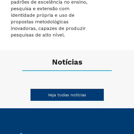
padrões de excelência no ensino,
conquistada na
pesquisa e extensão com
sociedade,
identidade própria e uso de
difundindo
propostas metodológicas
conhecimento com
responsabilidade
inovadoras, capazes de produzir
social.
pesquisas de alto nível.
VALORES
O Programa de
Notícias
Mestrado e
Doutorado em
Direito das Relações
Sociais e
Trabalhistas norteia-
Veja todas notícias
se por princípios
filosóficos e
metodológicos que
buscam promover
ações de impacto na
sociedade por
intermédio de