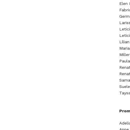
Elen 
Fabri
Germ
Laris
Letic
Leti
Lília
Maria
Mille
Paula
Renat
Renat
Samar
Suele
Tays
Prom
Adel
Anne 