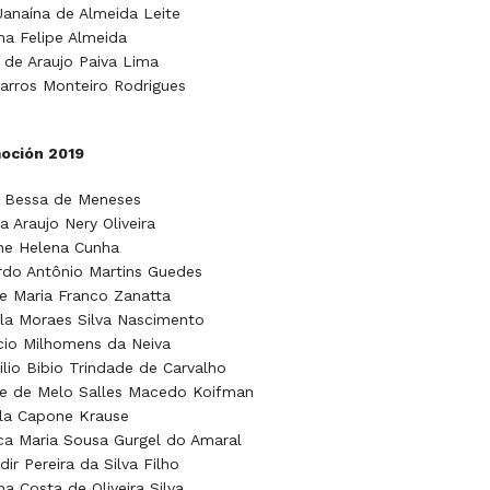
Janaína de Almeida Leite
na Felipe Almeida
 de Araujo Paiva Lima
Barros Monteiro Rodrigues
oción 2019
e Bessa de Meneses
a Araujo Nery Oliveira
ine Helena Cunha
do Antônio Martins Guedes
e Maria Franco Zanatta
la Moraes Silva Nascimento
cio Milhomens da Neiva
ilio Bibio Trindade de Carvalho
le de Melo Salles Macedo Koifman
la Capone Krause
ca Maria Sousa Gurgel do Amaral
dir Pereira da Silva Filho
a Costa de Oliveira Silva