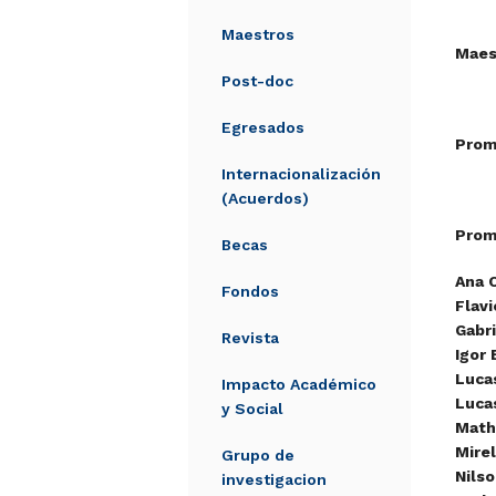
Maestros
Maes
Post-doc
Egresados
Prom
Internacionalización
(Acuerdos)
Prom
Becas
Ana 
Fondos
Flavi
Gabr
Revista
Igor
Luca
Impacto Académico
Luca
y Social
Math
Mire
Grupo de
Nils
investigacion