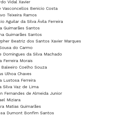
do Vidal Xavier
e Vasconcellos Benicio Costa
vo Teixeira Ramos
io Aguilar da Silva Ávila Ferreira
la Guimarães Santos
ína Guimarães Santos
pher Beatriz dos Santos Xavier Marques
 Sousa do Carmo
ne Domingues da Silva Machado
la Ferreira Morais
 Baleeiro Coelho Souza
us Ulhoa Chaves
ia Lustosa Ferreira
 Silva Vaz de Lima
n Fernandes de Almeida Junior
el Miziara
ra Matias Guimarães
ssa Dumont Bonfim Santos