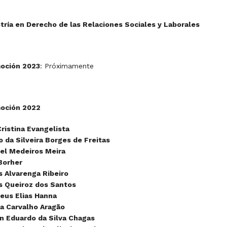
tría en Derecho de las Relaciones Sociales y Laborales
oción 2023
: Próximamente
oción 2022
Cristina Evangelista
o da Silveira Borges de Freitas
iel Medeiros Meira
 Borher
s Alvarenga Ribeiro
s Queiroz dos Santos
eus Elias Hanna
la Carvalho Aragão
on Eduardo da Silva Chagas