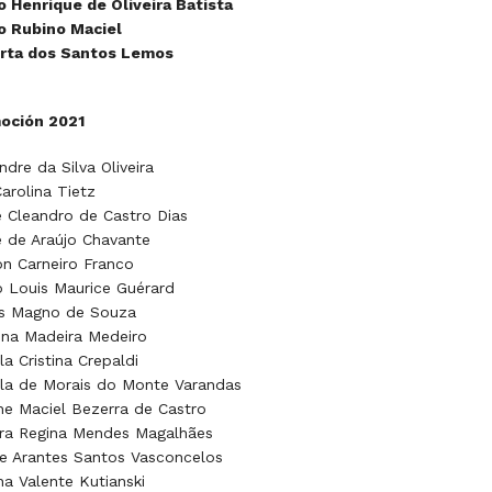
o Henrique de Oliveira Batista
o Rubino Maciel
rta dos Santos Lemos
oción 2021
ndre da Silva Oliveira
arolina Tietz
 Cleandro de Castro Dias
 de Araújo Chavante
on Carneiro Franco
 Louis Maurice Guérard
os Magno de Souza
ina Madeira Medeiro
la Cristina Crepaldi
la de Morais do Monte Varandas
e Maciel Bezerra de Castro
ra Regina Mendes Magalhães
e Arantes Santos Vasconcelos
na Valente Kutianski