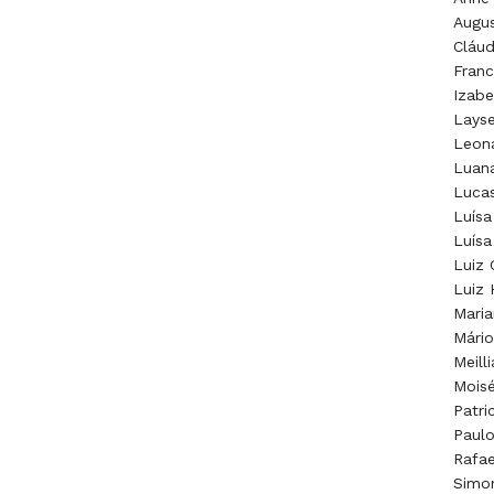
Augus
Cláud
Franc
Izabe
Layse
Leon
Luana
Lucas
Luísa
Luísa
Luiz 
Luiz 
Maria
Mário
Meill
Moisé
Patri
Paulo
Rafae
Simo