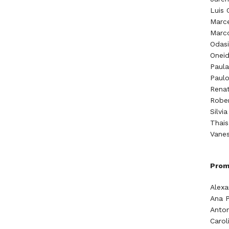
Luis 
Marce
Marc
Odasi
Oneid
Paula
Paul
Renat
Rober
Silvi
Thais
Vanes
Prom
Alexa
Ana P
Anto
Carol