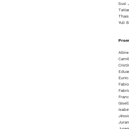
Susi 
Tatia
Thais
Yuli 
Prom
Allin
Camil
Crist
Eduar
Eunic
Fabio
Fabri
Franc
Gisel
Isabe
Jéssi
Juran
Jurem