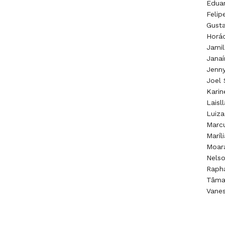
Eduar
Felip
Gusta
Horác
Jami
Jana
Jenny
Joel
Kari
Laisl
Luiza
Marc
Maríl
Moara
Nelso
Rapha
Tâma
Vane