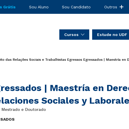
s Grátis
Sou Aluno
Sou Candidato
Outros
Cursos
Estude no UDF
to das Relações Sociais e Trabalhistas
Egressos
Egressados | Maestría en D
ressados | Maestría en Dere
laciones Sociales y Laboral
: Mestrado e Doutorado
ESADOS