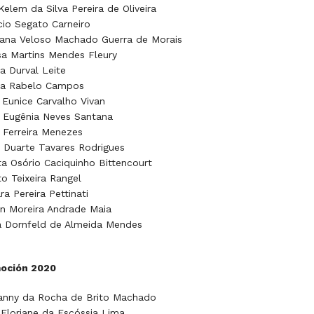
Kelem da Silva Pereira de Oliveira
cio Segato Carneiro
ana Veloso Machado Guerra de Morais
sa Martins Mendes Fleury
ia Durval Leite
cia Rabelo Campos
n Eunice Carvalho Vivan
 Eugênia Neves Santana
r Ferreira Menezes
 Duarte Tavares Rodrigues
a Osório Caciquinho Bittencourt
o Teixeira Rangel
a Pereira Pettinati
n Moreira Andrade Maia
a Dornfeld de Almeida Mendes
oción 2020
ianny da Rocha de Brito Machado
Floriane da Escóssia Lima