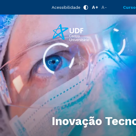
A+
A-
Acessibilidade
Curso
Inovação Tecno