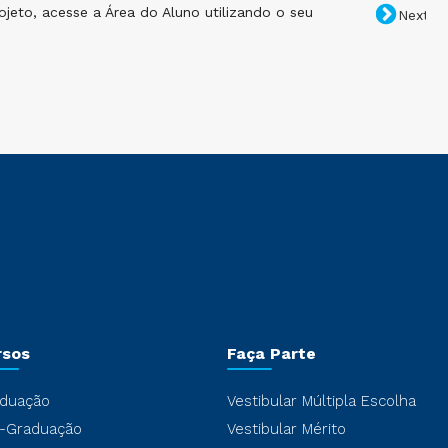
jeto, acesse a Área do Aluno utilizando o seu
Cli
Next
envi
rsos
Faça Parte
duação
Vestibular Múltipla Escolha
-Graduação
Vestibular Mérito