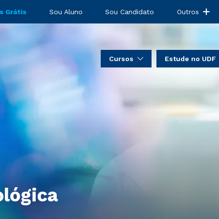
s Grátis
Sou Aluno
Sou Candidato
Outros
Cursos
Estude no UDF
lógica