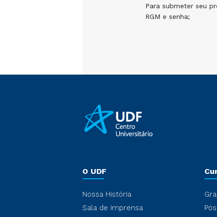
Para submeter seu pro
RGM e senha;
O UDF
Cu
Nossa História
Gra
Sala de Imprensa
Pós