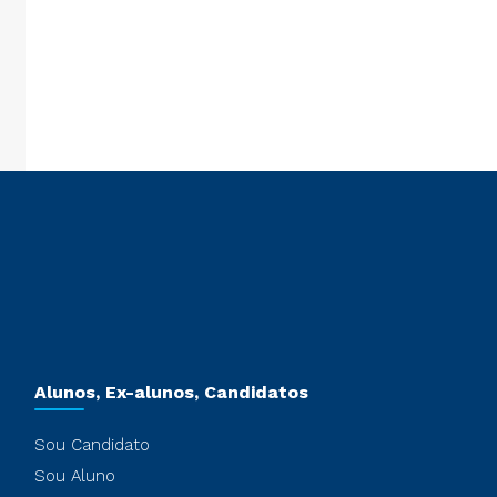
que na opção Inscrição IC e preencha os campos obrigatórios para
o.
Alunos, Ex-alunos, Candidatos
Sou Candidato
Sou Aluno