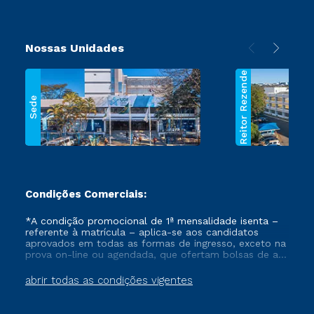
Nossas Unidades
Reitor Rezende
Sede
Condições Comerciais:
*A condição promocional de 1ª mensalidade isenta –
referente à matrícula – aplica-se aos candidatos
aprovados em todas as formas de ingresso, exceto na
prova on-line ou agendada, que ofertam bolsas de até
50% de desconto, ambos ingressantes no semestre
vigente, que ainda não tenham efetivado e/ou não
abrir todas as condições vigentes
tenham cancelado ou trancado sua matrícula em uma
das Instituições da Cruzeiro do Sul Educacional, no
período de um ano. Tais condições não se aplicam