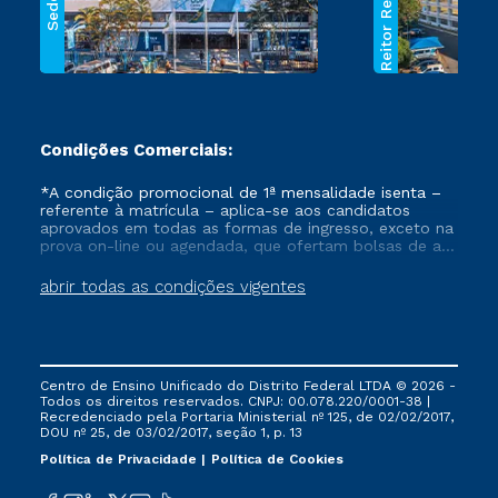
Reitor Rezende
Sede
Condições Comerciais:
*A condição promocional de 1ª mensalidade isenta –
referente à matrícula – aplica-se aos candidatos
aprovados em todas as formas de ingresso, exceto na
prova on-line ou agendada, que ofertam bolsas de até
50% de desconto, ambos ingressantes no semestre
vigente, que ainda não tenham efetivado e/ou não
abrir todas as condições vigentes
tenham cancelado ou trancado sua matrícula em uma
das Instituições da Cruzeiro do Sul Educacional, no
período de um ano. Tais condições não se aplicam
aos cursos de Medicina, e também para matriculados
via FIES, Prouni e outros programas governamentais, e
Centro de Ensino Unificado do Distrito Federal LTDA © 2026 -
não se acumula com nenhuma outra campanha
Todos os direitos reservados. CNPJ: 00.078.220/0001-38 |
ofertada pela Instituição.
Recredenciado pela Portaria Ministerial nº 125, de 02/02/2017,
DOU nº 25, de 03/02/2017, seção 1, p. 13
Política de Privacidade
Política de Cookies