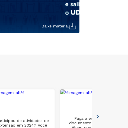
Baixe material
Faça a emissão de
rticipou de atividades de
documentos na Área do
extensão em 2024? Você
Aluno com assinatura