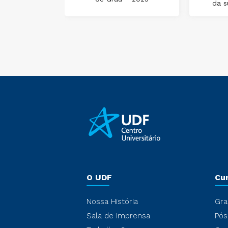
da s
ônica
O UDF
Cu
Nossa História
Gra
Sala de Imprensa
Pós