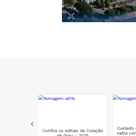
issão de
Cuidado 
na Área do
Confira os editais de Colação
saiba co
assinatura
de Grau – 2025