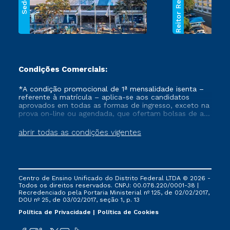
Reitor Rezende
Sede
Condições Comerciais:
*A condição promocional de 1ª mensalidade isenta –
referente à matrícula – aplica-se aos candidatos
aprovados em todas as formas de ingresso, exceto na
prova on-line ou agendada, que ofertam bolsas de até
50% de desconto, ambos ingressantes no semestre
vigente, que ainda não tenham efetivado e/ou não
abrir todas as condições vigentes
tenham cancelado ou trancado sua matrícula em uma
das Instituições da Cruzeiro do Sul Educacional, no
período de um ano. Tais condições não se aplicam
aos cursos de Medicina, e também para matriculados
via FIES, Prouni e outros programas governamentais, e
Centro de Ensino Unificado do Distrito Federal LTDA © 2026 -
não se acumula com nenhuma outra campanha
Todos os direitos reservados. CNPJ: 00.078.220/0001-38 |
ofertada pela Instituição.
Recredenciado pela Portaria Ministerial nº 125, de 02/02/2017,
DOU nº 25, de 03/02/2017, seção 1, p. 13
Política de Privacidade
Política de Cookies