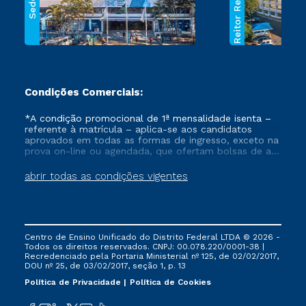
Reitor Rezende
Sede
Condições Comerciais:
*A condição promocional de 1ª mensalidade isenta –
referente à matrícula – aplica-se aos candidatos
aprovados em todas as formas de ingresso, exceto na
prova on-line ou agendada, que ofertam bolsas de até
50% de desconto, ambos ingressantes no semestre
vigente, que ainda não tenham efetivado e/ou não
abrir todas as condições vigentes
tenham cancelado ou trancado sua matrícula em uma
das Instituições da Cruzeiro do Sul Educacional, no
período de um ano. Tais condições não se aplicam
aos cursos de Medicina, e também para matriculados
via FIES, Prouni e outros programas governamentais, e
Centro de Ensino Unificado do Distrito Federal LTDA © 2026 -
não se acumula com nenhuma outra campanha
Todos os direitos reservados. CNPJ: 00.078.220/0001-38 |
ofertada pela Instituição.
Recredenciado pela Portaria Ministerial nº 125, de 02/02/2017,
DOU nº 25, de 03/02/2017, seção 1, p. 13
Política de Privacidade
Política de Cookies