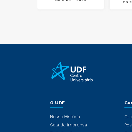
da s
ônica
O UDF
Cu
Nossa História
Gra
Sala de Imprensa
Pós