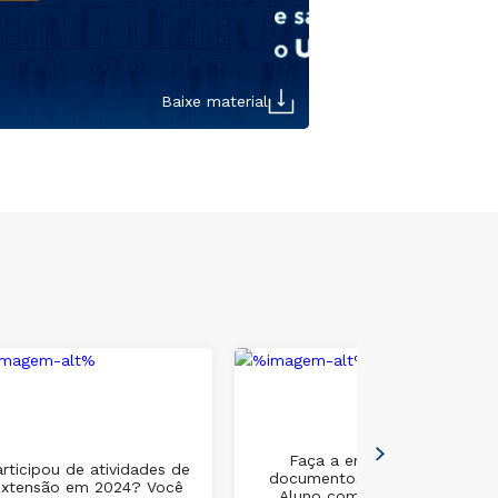
Baixe material
Faça a emissão de
rticipou de atividades de
documentos na Área do
extensão em 2024? Você
Aluno com assinatura