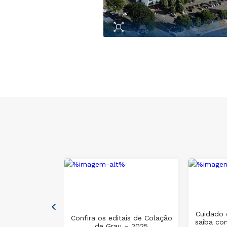
issão de
Cuidado 
na Área do
Confira os editais de Colação
saiba co
assinatura
de Grau – 2025