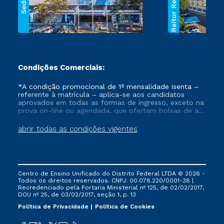
Reitor Rezende
Sede
Condições Comerciais:
*A condição promocional de 1ª mensalidade isenta –
referente à matrícula – aplica-se aos candidatos
aprovados em todas as formas de ingresso, exceto na
prova on-line ou agendada, que ofertam bolsas de até
50% de desconto, ambos ingressantes no semestre
vigente, que ainda não tenham efetivado e/ou não
abrir todas as condições vigentes
tenham cancelado ou trancado sua matrícula em uma
das Instituições da Cruzeiro do Sul Educacional, no
período de um ano. Tais condições não se aplicam
aos cursos de Medicina, e também para matriculados
via FIES, Prouni e outros programas governamentais, e
Centro de Ensino Unificado do Distrito Federal LTDA © 2026 -
não se acumula com nenhuma outra campanha
Todos os direitos reservados. CNPJ: 00.078.220/0001-38 |
ofertada pela Instituição.
Recredenciado pela Portaria Ministerial nº 125, de 02/02/2017,
DOU nº 25, de 03/02/2017, seção 1, p. 13
Política de Privacidade
Política de Cookies