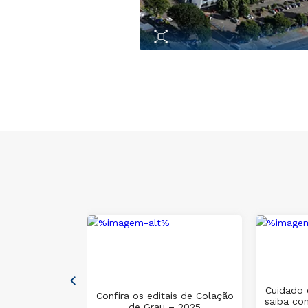
issão de
Cuidado 
na Área do
Confira os editais de Colação
saiba co
assinatura
de Grau – 2025