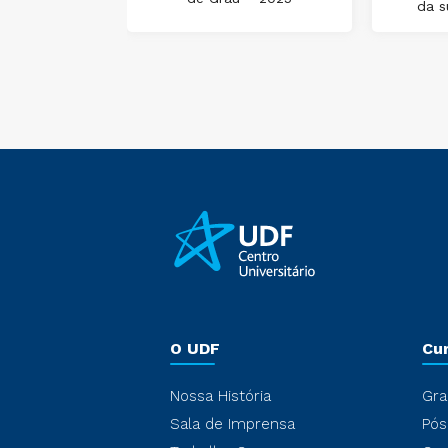
da s
ônica
O UDF
Cu
Nossa História
Gra
Sala de Imprensa
Pós