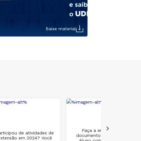
Baixe material
Faça a emissão de
rticipou de atividades de
documentos na Área do
extensão em 2024? Você
Aluno com assinatura