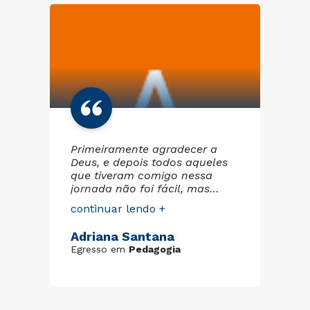
o
Primeiramente agradecer a
Fo
 em
Deus, e depois todos aqueles
mi
 na
que tiveram comigo nessa
da
rio
jornada não foi fácil, mas
Bra
cheguei até aqui Gratidão.
te
continuar lendo +
co
am
e
co
Adriana Santana
Is
im
Egresso em
Pedagogia
Eg
ad
tr
ia
Fi
cr