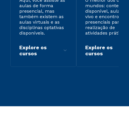
Aqui, você assiste às
O melhor dos dois
aulas de forma
mundos: conteúdo
presencial, mas
disponível, aulas ao
também existem as
vivo e encontros
aulas virtuais e as
presenciais para
disciplinas optativas
realização de
disponíveis.
atividades práticas.
Explore os
Explore os
cursos
cursos