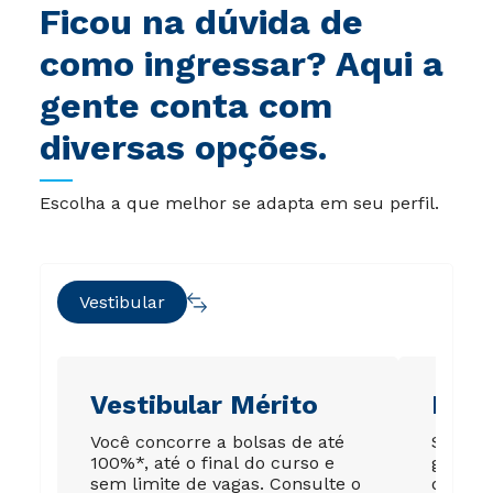
Ficou na dúvida de
como ingressar? Aqui a
gente conta com
diversas opções.
Escolha a que melhor se adapta em seu perfil.
Vestibular
Vestibular Mérito
Ene
Você concorre a bolsas de até
Sua no
100%*, até o final do curso e
garant
sem limite de vagas. Consulte o
de até