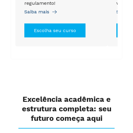
regulamento!
válida 
Saiba mais
Saiba 
Escolha seu curso
Es
Excelência acadêmica e
estrutura completa: seu
futuro começa aqui