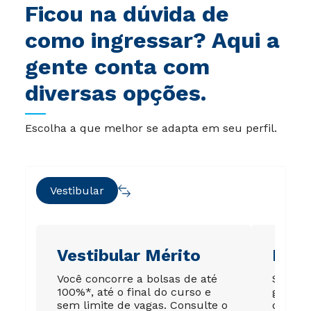
Ficou na dúvida de
como ingressar? Aqui a
gente conta com
diversas opções.
Escolha a que melhor se adapta em seu perfil.
Vestibular
Vestibular Mérito
Ene
Você concorre a bolsas de até
Sua no
100%*, até o final do curso e
garant
sem limite de vagas. Consulte o
de até