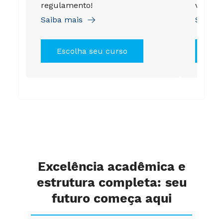
regulamento!
válida 
Saiba mais
Saiba 
Escolha seu curso
Es
Excelência acadêmica e
estrutura completa: seu
futuro começa aqui