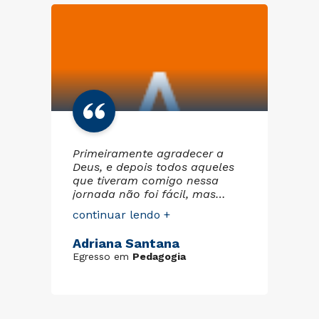
o
Primeiramente agradecer a
Fo
 em
Deus, e depois todos aqueles
mi
 na
que tiveram comigo nessa
da
rio
jornada não foi fácil, mas
Bra
cheguei até aqui Gratidão.
te
continuar lendo +
co
am
e
co
Adriana Santana
Is
im
Egresso em
Pedagogia
Eg
ad
tr
ia
Fi
cr