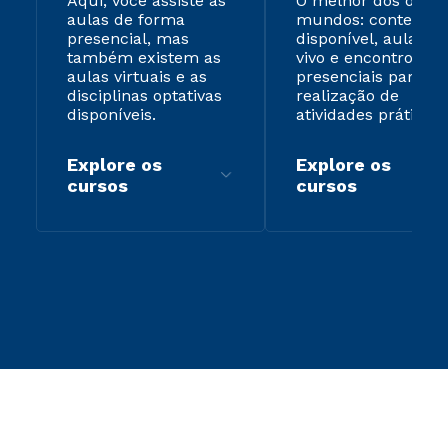
Aqui, você assiste às
O melhor dos dois
aulas de forma
mundos: conteúdo
presencial, mas
disponível, aulas ao
também existem as
vivo e encontros
aulas virtuais e as
presenciais para
disciplinas optativas
realização de
disponíveis.
atividades práticas.
Explore os
Explore os
cursos
cursos