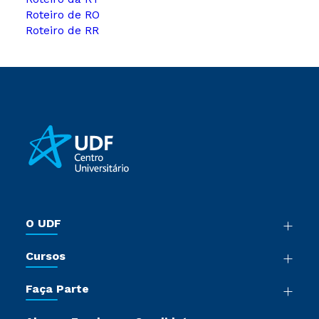
Roteiro de RO
Roteiro de RR
O UDF
Nossa História
Cursos
Sala de Imprensa
Graduação
Trabalhe Conosco
Faça Parte
Pós-Graduação
Sou Colaborador
Vestibular Múltipla Escolha
Cursos de Medicina