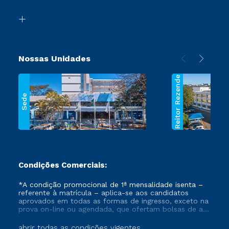
Transferência
Biblioteca
Segunda Graduação
Nossas Unidades
Reitor Rezende
Sede
Condições Comerciais:
*A condição promocional de 1ª mensalidade isenta –
referente à matrícula – aplica-se aos candidatos
aprovados em todas as formas de ingresso, exceto na
prova on-line ou agendada, que ofertam bolsas de até
50% de desconto, ambos ingressantes no semestre
vigente, que ainda não tenham efetivado e/ou não
abrir todas as condições vigentes