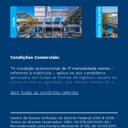
Reitor Rezende
Sede
Condições Comerciais:
*A condição promocional de 1ª mensalidade isenta –
referente à matrícula – aplica-se aos candidatos
aprovados em todas as formas de ingresso, exceto na
prova on-line ou agendada, que ofertam bolsas de até
50% de desconto, ambos ingressantes no semestre
vigente, que ainda não tenham efetivado e/ou não
abrir todas as condições vigentes
tenham cancelado ou trancado sua matrícula em uma
das Instituições da Cruzeiro do Sul Educacional, no
período de um ano. Tais condições não se aplicam
aos cursos de Medicina, e também para matriculados
via FIES, Prouni e outros programas governamentais, e
Centro de Ensino Unificado do Distrito Federal LTDA © 2026 -
não se acumula com nenhuma outra campanha
Todos os direitos reservados. CNPJ: 00.078.220/0001-38 |
ofertada pela Instituição.
Recredenciado pela Portaria Ministerial nº 125, de 02/02/2017,