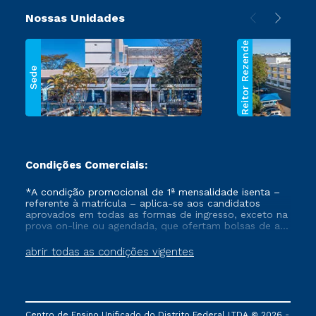
Nossas Unidades
Reitor Rezende
Sede
Condições Comerciais:
*A condição promocional de 1ª mensalidade isenta –
referente à matrícula – aplica-se aos candidatos
aprovados em todas as formas de ingresso, exceto na
prova on-line ou agendada, que ofertam bolsas de até
50% de desconto, ambos ingressantes no semestre
vigente, que ainda não tenham efetivado e/ou não
abrir todas as condições vigentes
tenham cancelado ou trancado sua matrícula em uma
das Instituições da Cruzeiro do Sul Educacional, no
período de um ano. Tais condições não se aplicam
aos cursos de Medicina, e também para matriculados
via FIES, Prouni e outros programas governamentais, e
Centro de Ensino Unificado do Distrito Federal LTDA © 2026 -
não se acumula com nenhuma outra campanha