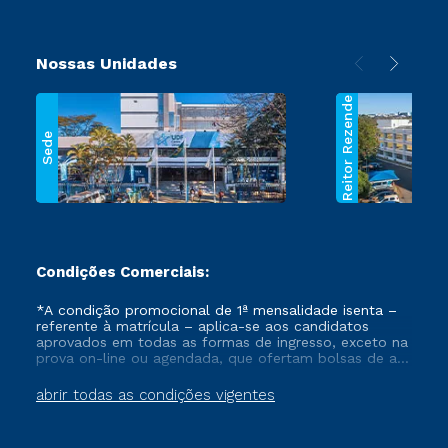
Nossas Unidades
Reitor Rezende
Sede
Condições Comerciais:
*A condição promocional de 1ª mensalidade isenta –
referente à matrícula – aplica-se aos candidatos
aprovados em todas as formas de ingresso, exceto na
prova on-line ou agendada, que ofertam bolsas de até
50% de desconto, ambos ingressantes no semestre
vigente, que ainda não tenham efetivado e/ou não
abrir todas as condições vigentes
tenham cancelado ou trancado sua matrícula em uma
das Instituições da Cruzeiro do Sul Educacional, no
período de um ano. Tais condições não se aplicam