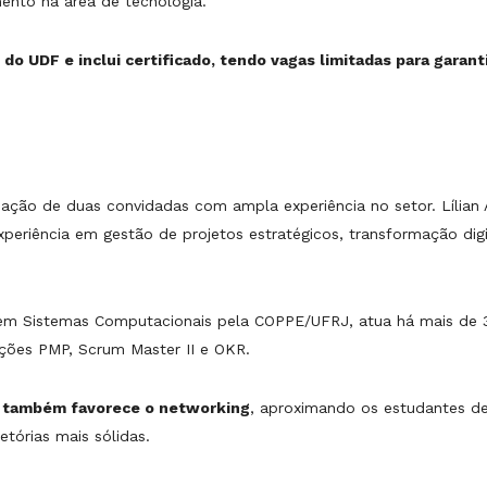
ento na área de tecnologia.
 do UDF e inclui certificado, tendo vagas limitadas para garant
ação de duas convidadas com ampla experiência no setor. Lílian 
periência em gestão de projetos estratégicos, transformação digi
e em Sistemas Computacionais pela COPPE/UFRJ, atua há mais de 3
cações PMP, Scrum Master II e OKR.
o também favorece o networking
, aproximando os estudantes de 
etórias mais sólidas.