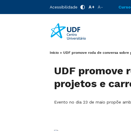
A+
A-
Acessibilidade
Curso
Início
»
UDF promove roda de conversa sobre ge
UDF promove ro
projetos e car
Evento no dia 23 de maio propõe ambi