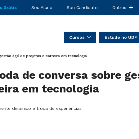
s Grátis
Sou Aluno
Sou Candidato
Outros
Cursos
Estude no UDF
stão ágil de projetos e carreira em tecnologia
da de conversa sobre ges
reira em tecnologia
ente dinâmico e troca de experiências