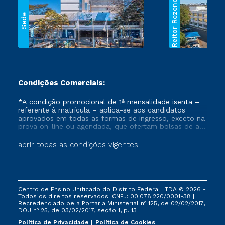
Reitor Rezende
Sede
Condições Comerciais:
*A condição promocional de 1ª mensalidade isenta –
referente à matrícula – aplica-se aos candidatos
aprovados em todas as formas de ingresso, exceto na
prova on-line ou agendada, que ofertam bolsas de até
50% de desconto, ambos ingressantes no semestre
vigente, que ainda não tenham efetivado e/ou não
abrir todas as condições vigentes
tenham cancelado ou trancado sua matrícula em uma
das Instituições da Cruzeiro do Sul Educacional, no
período de um ano. Tais condições não se aplicam
aos cursos de Medicina, e também para matriculados
via FIES, Prouni e outros programas governamentais, e
Centro de Ensino Unificado do Distrito Federal LTDA © 2026 -
não se acumula com nenhuma outra campanha
Todos os direitos reservados. CNPJ: 00.078.220/0001-38 |
ofertada pela Instituição.
Recredenciado pela Portaria Ministerial nº 125, de 02/02/2017,
DOU nº 25, de 03/02/2017, seção 1, p. 13
Política de Privacidade
Política de Cookies