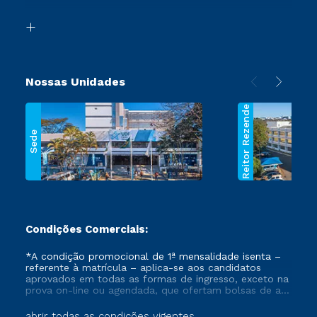
Transferência
Biblioteca
Segunda Graduação
Nossas Unidades
Reitor Rezende
Sede
Condições Comerciais:
*A condição promocional de 1ª mensalidade isenta –
referente à matrícula – aplica-se aos candidatos
aprovados em todas as formas de ingresso, exceto na
prova on-line ou agendada, que ofertam bolsas de até
50% de desconto, ambos ingressantes no semestre
vigente, que ainda não tenham efetivado e/ou não
abrir todas as condições vigentes