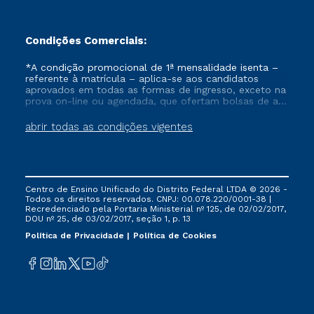
Condições Comerciais:
*A condição promocional de 1ª mensalidade isenta –
referente à matrícula – aplica-se aos candidatos
aprovados em todas as formas de ingresso, exceto na
prova on-line ou agendada, que ofertam bolsas de até
50% de desconto, ambos ingressantes no semestre
vigente, que ainda não tenham efetivado e/ou não
abrir todas as condições vigentes
tenham cancelado ou trancado sua matrícula em uma
das Instituições da Cruzeiro do Sul Educacional, no
período de um ano. Tais condições não se aplicam
aos cursos de Medicina, e também para matriculados
via FIES, Prouni e outros programas governamentais, e
Centro de Ensino Unificado do Distrito Federal LTDA © 2026 -
não se acumula com nenhuma outra campanha
Todos os direitos reservados. CNPJ: 00.078.220/0001-38 |
ofertada pela Instituição.
Recredenciado pela Portaria Ministerial nº 125, de 02/02/2017,
DOU nº 25, de 03/02/2017, seção 1, p. 13
Política de Privacidade
Política de Cookies