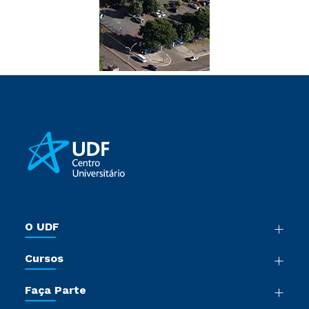
O UDF
Nossa História
Cursos
Sala de Imprensa
Graduação
Trabalhe Conosco
Faça Parte
Pós-Graduação
Sou Colaborador
Vestibular Múltipla Escolha