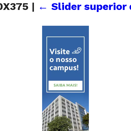
60X375
|
←
Slider superior 