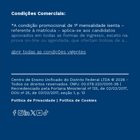
Condições Comerciais:
*A condição promocional de 1ª mensalidade isenta –
referente à matrícula – aplica-se aos candidatos
aprovados em todas as formas de ingresso, exceto na
prova on-line ou agendada, que ofertam bolsas de até
50% de desconto, ambos ingressantes no semestre
vigente, que ainda não tenham efetivado e/ou não
abrir todas as condições vigentes
tenham cancelado ou trancado sua matrícula em uma
das Instituições da Cruzeiro do Sul Educacional, no
período de um ano. Tais condições não se aplicam
aos cursos de Medicina, e também para matriculados
via FIES, Prouni e outros programas governamentais, e
Centro de Ensino Unificado do Distrito Federal LTDA © 2026 -
não se acumula com nenhuma outra campanha
Todos os direitos reservados. CNPJ: 00.078.220/0001-38 |
ofertada pela Instituição.
Recredenciado pela Portaria Ministerial nº 125, de 02/02/2017,
DOU nº 25, de 03/02/2017, seção 1, p. 13
Política de Privacidade
Política de Cookies