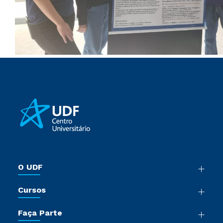
O UDF
Nossa História
Cursos
Sala de Imprensa
Graduação
Trabalhe Conosco
Faça Parte
Pós-Graduação
Sou Colaborador