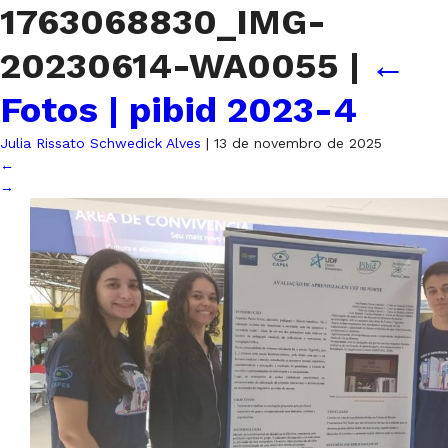
1763068830_IMG-
20230614-WA0055
|
←
Fotos | pibid 2023-4
Julia Rissato Schwedick Alves
|
13 de novembro de 2025
←
→