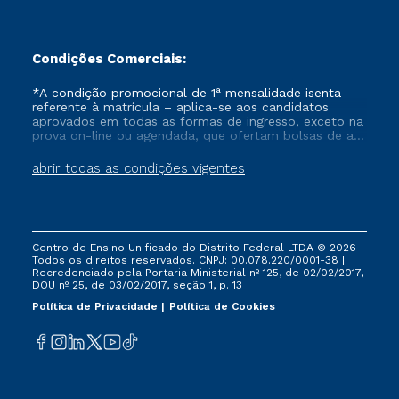
Condições Comerciais:
*A condição promocional de 1ª mensalidade isenta –
referente à matrícula – aplica-se aos candidatos
aprovados em todas as formas de ingresso, exceto na
prova on-line ou agendada, que ofertam bolsas de até
50% de desconto, ambos ingressantes no semestre
vigente, que ainda não tenham efetivado e/ou não
abrir todas as condições vigentes
tenham cancelado ou trancado sua matrícula em uma
das Instituições da Cruzeiro do Sul Educacional, no
período de um ano. Tais condições não se aplicam
aos cursos de Medicina, e também para matriculados
via FIES, Prouni e outros programas governamentais, e
Centro de Ensino Unificado do Distrito Federal LTDA © 2026 -
não se acumula com nenhuma outra campanha
Todos os direitos reservados. CNPJ: 00.078.220/0001-38 |
ofertada pela Instituição.
Recredenciado pela Portaria Ministerial nº 125, de 02/02/2017,
DOU nº 25, de 03/02/2017, seção 1, p. 13
Política de Privacidade
Política de Cookies