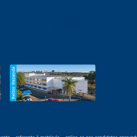
Reitor Rezende
 exposto no contrato de prestação de serviços.
ta – referente à matrícula – aplica-se aos candidatos aprovado