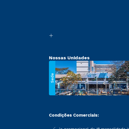
Nossas Unidades
Sede
Condições Comerciais:
 poderão sofrer alterações nos períodos de rematrícula conforme
*A condição promocional de 1ª mensalidade isen