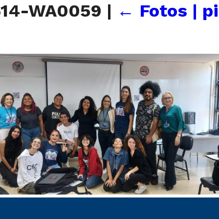
614-WA0059
|
←
Fotos | p