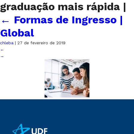
graduação mais rápida
|
←
Formas de Ingresso |
Global
chleba
|
27 de fevereiro de 2019
←
→