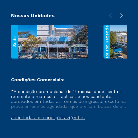
Nossas Unidades
Reitor Rezende
Sede
Condições Comerciais:
*A condição promocional de 1ª mensalidade isenta –
referente à matrícula – aplica-se aos candidatos
aprovados em todas as formas de ingresso, exceto na
prova on-line ou agendada, que ofertam bolsas de até
50% de desconto, ambos ingressantes no semestre
vigente, que ainda não tenham efetivado e/ou não
abrir todas as condições vigentes
tenham cancelado ou trancado sua matrícula em uma
das Instituições da Cruzeiro do Sul Educacional, no
período de um ano. Tais condições não se aplicam
aos cursos de Medicina, e também para matriculados